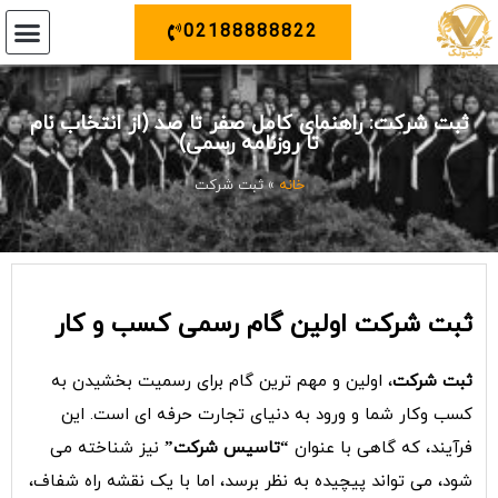
02188888822
ثبت ونک
خدمات دیگر
تماس با م
ثبت برند 
ثبت ش
تغییرات 
ثبت شرکت: راهنمای کامل صفر تا صد (از انتخاب نام
تا روزنامه رسمی)
خانه
»
ثبت شرکت
ثبت شرکت اولین گام رسمی کسب و کار
ثبت شرکت
، اولین و مهم ترین گام برای رسمیت بخشیدن به
کسب وکار شما و ورود به دنیای تجارت حرفه ای است. این
فرآیند، که گاهی با عنوان
“
تاسیس شرکت”
نیز شناخته می
شود، می تواند پیچیده به نظر برسد، اما با یک نقشه راه شفاف،