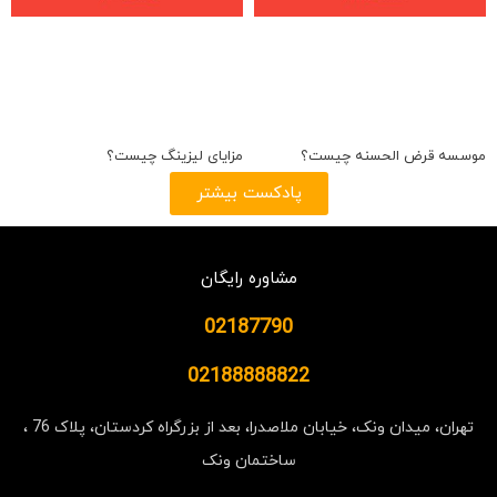
موسسه قرض الحسنه چیست؟
مزایای لیزینگ چیست؟
پادکست بیشتر
مشاوره رایگان
02187790
02188888822
تهران، میدان ونک، خیابان ملاصدرا، بعد از بزرگراه کردستان، پلاک 76 ،
ساختمان ونک