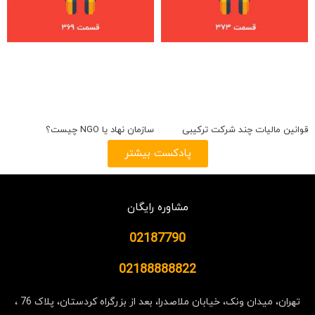
قوانین مالیات چند شرکت ترکیبی
سازمان نهاد یا NGO چیست؟
پادکست بیشتر
مشاوره رایگان
02187790
02188888822
تهران، میدان ونک، خیابان ملاصدرا، بعد از بزرگراه کردستان، پلاک 76 ،