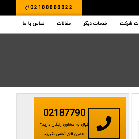
02188888822
ات شرکت
خدمات دیگر
مقالات
تماس با ما
02187790
نیازه به مشاوره رایگان دارید؟
همین الان تماس بگیرید